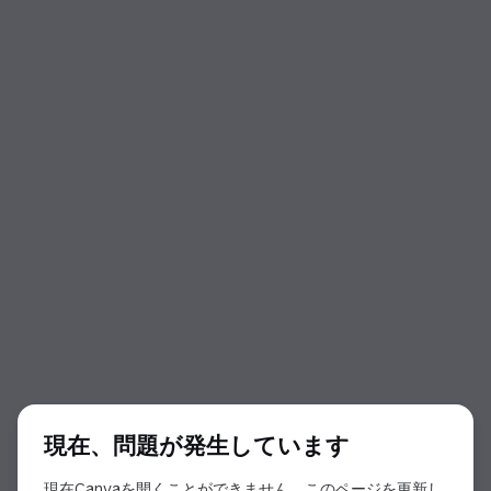
ダイアログの開始
現在、問題が発生しています
現在Canvaを開くことができません。このページを更新し